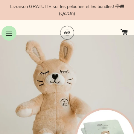
Livraison GRATUITE sur les peluches et les bundles! 🤩🚚
(Qc/On)
Pa
Navigation