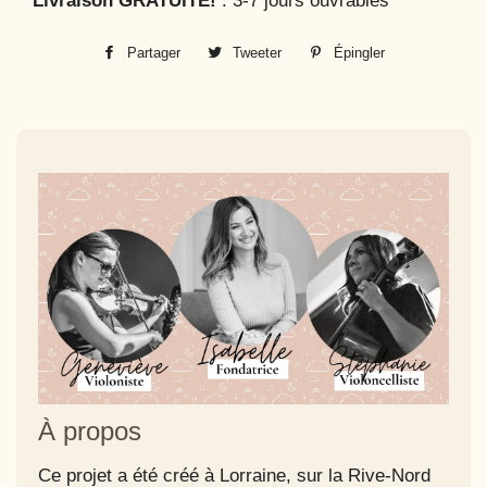
Livraison GRATUITE!
: 3-7 jours ouvrables
Partager
Partager
Tweeter
Tweeter
Épingler
Épingler
sur
sur
sur
Facebook
Twitter
Pinterest
À propos
Ce projet a été créé à Lorraine, sur la Rive-Nord