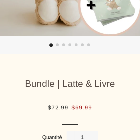
Bundle | Latte & Livre
Prix
Prix
$72.99
$69.99
régulier
réduit
Quantité